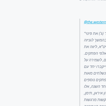
@the.western
ג’) את פינוי
בהמשך לגניזה
”א, ליווה את
 אלפי הפתקים
ם, לשמירה על
יקברו יחד עם
ם נשלחים מאות
תקים נוספים
חד השנה, אלו
 איראן, תימן
 בקשות מרגשות