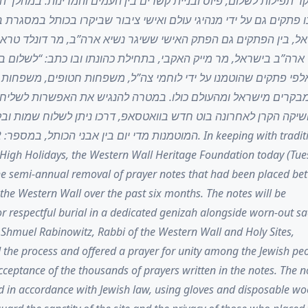
קר תפילות לשלום, פיוס ובניית קשרים בין העמים והמדינות. במהלך 
 פתקים גם על ידי מנהיגי עולם ואישי ציבור שביקרו בכותל במסגרת 
ל, בין הפתקים גם הפתק האישי ששיגר נשיא ארה”ב, מר דונלד טר
 ארה”ב בישראל, מר מייק האקבי, בתחילת כהונתו ובו כתב: “לשלום ב
לפי פתקים שהוטמנו על ידי לוחמי צה”ל, משפחות חטופים, משפחות ש
ומבקרים מישראל ומהעולם כולו. במטרה להנגיש את האפשרות לשליח
השיקה הקרן לאחרונה בוט חדש בוואטסאפ, דרכו ניתן לשלוח שמות ו
on
 High Holidays, the Western Wall Heritage Foundation today (Tue
the semi-annual removal of prayer notes that had been placed be
 the Western Wall over the past six months. The notes will be
or respectful burial in a dedicated genizah alongside worn-out s
Shmuel Rabinowitz, Rabbi of the Western Wall and Holy Sites,
the process and offered a prayer for unity among the Jewish pe
cceptance of the thousands of prayers written in the notes. The n
 in accordance with Jewish law, using gloves and disposable w