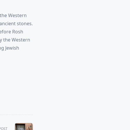
 the Western
 ancient stones.
before Rosh
by the Western
ng Jewish
POST