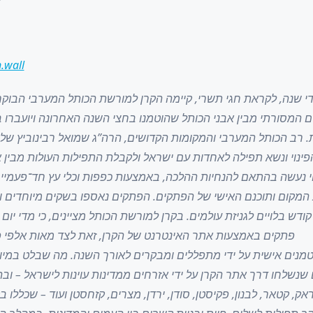
.wall
י שנה, לקראת חגי תשרי, קיימה הקרן למורשת הכותל המערבי הבוקר (
 המסורתי מבין אבני הכותל שהוטמנו בחצי השנה האחרונה ויועברו 
ת. רב הכותל המערבי והמקומות הקדושים, הרה”ג שמואל רבינוביץ שליט
הפינוי ונשא תפילה לאחדות עם ישראל ולקבלת התפילות העולות מבין
י נעשה בהתאם להנחיות ההלכה, באמצעות כפפות וכלי עץ חד־פעמיי
המקום ותוכנם האישי של הפתקים. הפתקים נאספו בשקים מיוחדים וי
קודש בלויים לגניזת עולמים. בקרן למורשת הכותל מציינים, כי מדי יו
פתקים באמצעות אתר האינטרנט של הקרן, זאת לצד מאות אלפי פ
מנים אישית על ידי מתפללים ומבקרים לאורך השנה. מה שבלט במיו
 שנשלחו דרך אתר הקרן על ידי אזרחים ממדינות עוינות לישראל – ובהן
אק, קטאר, לבנון, פקיסטן, סודן, ירדן, מצרים, קזחסטן ועוד – שכללו