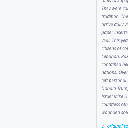
tools to safe
They were col
tradition. Th
arrive daily v
paper inserte
year. This ye
citizens of co
Lebanon, Paki
contained hea
nations. Over
left persona
Donald Trump,
Israel Mike H
countless oth
wounded soldi
♬ original so