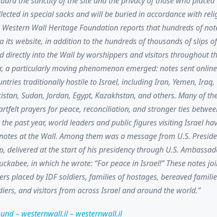
guard the sanctity of the site and the privacy of those who placed
lected in special sacks and will be buried in accordance with reli
e Western Wall Heritage Foundation reports that hundreds of not
ia its website, in addition to the hundreds of thousands of slips of
d directly into the Wall by worshippers and visitors throughout t
ar, a particularly moving phenomenon emerged: notes sent onlin
untries traditionally hostile to Israel, including Iran, Yemen, Iraq,
stan, Sudan, Jordan, Egypt, Kazakhstan, and others. Many of th
rtfelt prayers for peace, reconciliation, and stronger ties betwee
 the past year, world leaders and public figures visiting Israel ha
l notes at the Wall. Among them was a message from U.S. Preside
 delivered at the start of his presidency through U.S. Ambassad
uckabee, in which he wrote: “For peace in Israel!” These notes jo
ers placed by IDF soldiers, families of hostages, bereaved familie
ers, and visitors from across Israel and around the world.
und – westernwall.il – westernwall.il