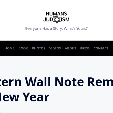
Everyone Has a Story, What's Yours?
HOME
BOOK
PHOTOS
VIDEOS
ABOUT
PRESS
CONTACT
ern Wall Note Rem
New Year
5